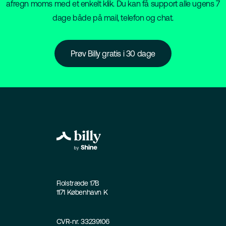
afregn moms med et enkelt klik. Du kan få support alle ugens 7
dage både på mail, telefon og chat.
Prøv Billy gratis i 30 dage
Fiolstræde 17B
1171 København K
CVR-nr. 33239106