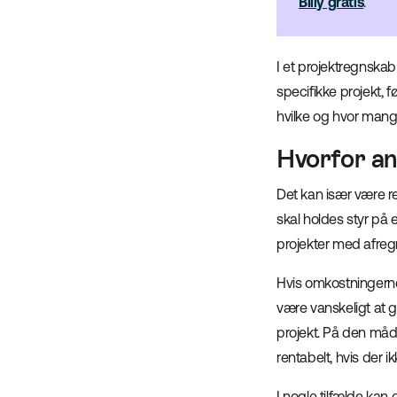
Billy gratis
.
I et projektregnskab 
specifikke projekt, fø
hvilke og hvor mang
Hvorfor a
Det kan især være re
skal holdes styr på 
projekter med afreg
Hvis omkostningerne 
være vanskeligt at g
projekt. På den måde
rentabelt, hvis der i
I nogle tilfælde kan 