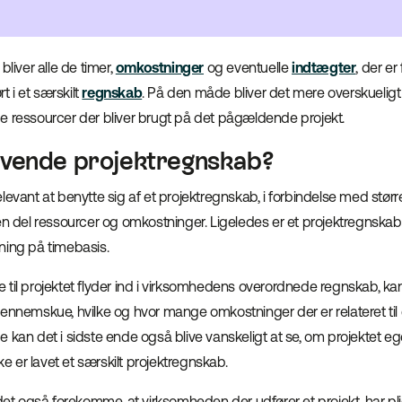
bliver alle de timer,
omkostninger
og eventuelle
indtægter
, der e
rt i et særskilt
regnskab
. På den måde bliver det mere overskueligt 
e ressourcer der bliver brugt på det pågældende projekt.
nvende projektregnskab?
levant at benytte sig af et projektregnskab, i forbindelse med større
en del ressourcer og omkostninger. Ligeledes er et projektregnskab 
ning på timebasis.
til projektet flyder ind i virksomhedens overordnede regnskab, kan
ennemskue, hvilke og hvor mange omkostninger der er relateret til 
 kan det i sidste ende også blive vanskeligt at se, om projektet eg
kke er lavet et særskilt projektregnskab.
det også forekomme, at virksomheden der udfører et projekt, har pligt