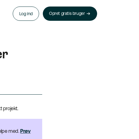
Opret gratis bruger
Log ind
er
kt projekt.
jælpe med.
Prøv