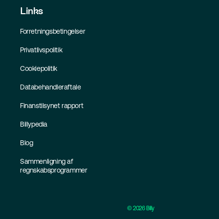
Links
Forretningsbetingelser
Privatlivspolitik
Cookiepolitik
Databehandleraftale
Finanstilsynet rapport
Billypedia
Blog
Sammenligning af
regnskabsprogrammer
©
2026
Billy