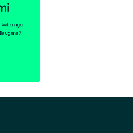
mi
 kvitteringer
lle ugens 7