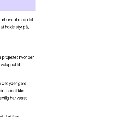
r forbundet med det
at holde styr på,
 projekter, hvor der
velegnet til
 det yderligere
det specifikke
entlig har været
 til at føre