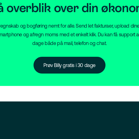
å overblik over din økono
vi regnskab og bogføring nemt for alle. Send let fakturaer, upload dine
artphone og afregn moms med et enkelt klik. Du kan få support a
dage både på mail, telefon og chat.
Prøv Billy gratis i 30 dage