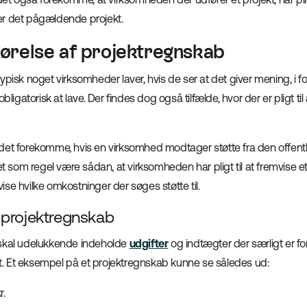
er det pågældende projekt.
dførelse af projektregnskab
ypisk noget virksomheder laver, hvis de ser at det giver mening, i 
bligatorisk at lave. Der findes dog også tilfælde, hvor der er pligt til 
det forekomme, hvis en virksomhed modtager støtte fra den offentli
om regel være sådan, at virksomheden har pligt til at fremvise et 
t vise hvilke omkostninger der søges støtte til.
projektregnskab
 skal udelukkende indeholde
udgifter
og indtægter der særligt er 
 Et eksempel på et projektregnskab kunne se således ud:
r.