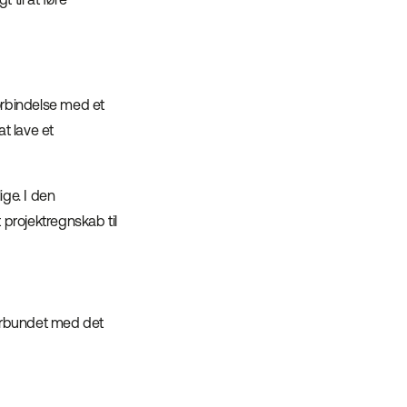
forbindelse med et
at lave et
ge. I den
projektregnskab til
forbundet med det