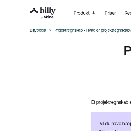
Produkt
Priser
Re
Billypedia
Projektregnskab - Hvad er projektregnskab
P
Et projektregnskab er
Vil du have hjæl