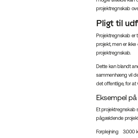
projektregnskab ov
Pligt til u
Projektregnskab er t
projekt, men er ikke o
projektregnskab.
Dette kan blandt an
sammenhæng vil det s
det offentlige, for a
Eksempel på 
Et projektregnskab
pågældende projekt.
Forplejning 3.000 k