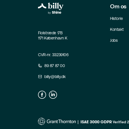
Om os
Historie
Kontakt
Fiolstræde 17B
1171 København K
Jobs
CVR-nr. 33239106
89 87 87 00
billy@billy.dk