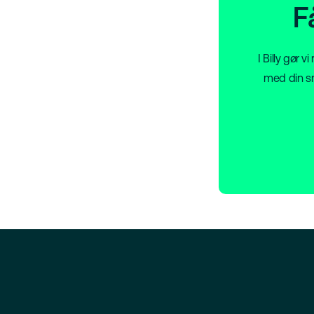
F
I Billy gør 
med din sm