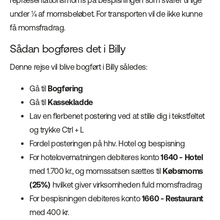
repræsentationsmoms på bespisningen som svarer til lige
under ¼ af momsbeløbet. For transporten vil de ikke kunne
få momsfradrag.
Sådan bogføres det i Billy
Denne rejse vil blive bogført i Billy således:
Gå til
Bogføring
Gå til
Kassekladde
Lav en flerbenet postering ved at stille dig i tekstfeltet
og trykke Ctrl + L
Fordel posteringen på hhv. Hotel og bespisning
For hotelovernatningen debiteres konto
1640 - Hotel
med 1.700 kr., og momssatsen sættes til
Købsmoms
(25%)
hvilket giver virksomheden fuld momsfradrag
For bespisningen debiteres konto
1660 - Restaurant
med 400 kr.