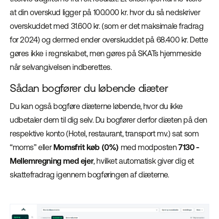
at din overskud ligger på 100.000 kr. hvor du så nedskriver
overskuddet med 31.600 kr. (som er det maksimale fradrag
for 2024) og dermed ender overskuddet på 68.400 kr. Dette
gøres ikke i regnskabet, men gøres på SKATs hjemmeside
når selvangivelsen indberettes.
Sådan bogfører du løbende diæter
Du kan også bogføre diæterne løbende, hvor du ikke
udbetaler dem til dig selv. Du bogfører derfor diæten på den
respektive konto (Hotel, restaurant, transport mv.) sat som
“moms” eller
Momsfrit køb (0%)
med modposten
7130 -
Mellemregning med ejer
, hvilket automatisk giver dig et
skattefradrag igennem bogføringen af diæterne.