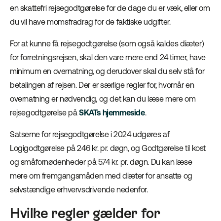
en skattefri rejsegodtgørelse for de dage du er væk, eller om
du vil have momsfradrag for de faktiske udgifter.
For at kunne få rejsegodtgørelse (som også kaldes diæter)
for forretningsrejsen, skal den vare mere end 24 timer, have
minimum en overnatning, og derudover skal du selv stå for
betalingen af rejsen. Der er særlige regler for, hvornår en
overnatning er nødvendig, og det kan du læse mere om
rejsegodtgørelse på
SKATs hjemmeside
.
Satserne for rejsegodtgørelse i 2024 udgøres af
Logigodtgørelse på 246 kr. pr. døgn, og Godtgørelse til kost
og småfornødenheder på 574 kr. pr. døgn. Du kan læse
mere om fremgangsmåden med diæter for ansatte og
selvstændige erhvervsdrivende nedenfor.
Hvilke regler gælder for