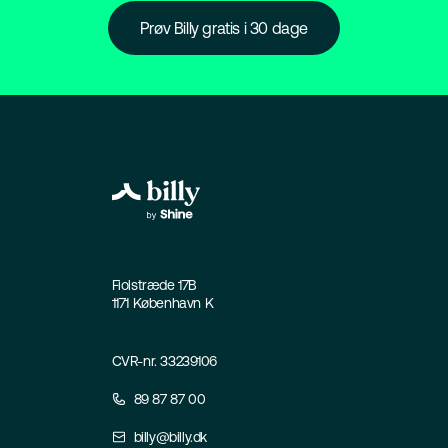
Prøv Billy gratis i 30 dage
Fiolstræde 17B
1171 København K
CVR-nr. 33239106
89 87 87 00
billy@billy.dk