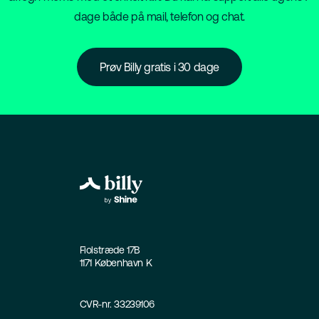
dage både på mail, telefon og chat.
Prøv Billy gratis i 30 dage
Fiolstræde 17B
1171 København K
CVR-nr. 33239106