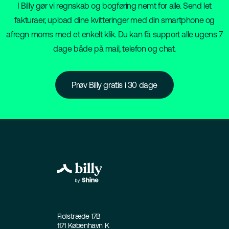
I Billy gør vi regnskab og bogføring nemt for alle. Send let
fakturaer, upload dine kvitteringer med din smartphone og
afregn moms med et enkelt klik. Du kan få support alle ugens 7
dage både på mail, telefon og chat.
Prøv Billy gratis i 30 dage
Fiolstræde 17B
1171 København K