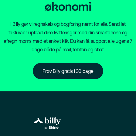
økonomi
I Billy gør vi regnskab og bogføring nemt for alle. Send let
fakturaer, upload dine kvitteringer med din smartphone og
afregn moms med et enkelt klik. Du kan få support alle ugens 7
dage både på mail, telefon og chat.
Prøv Billy gratis i 30 dage