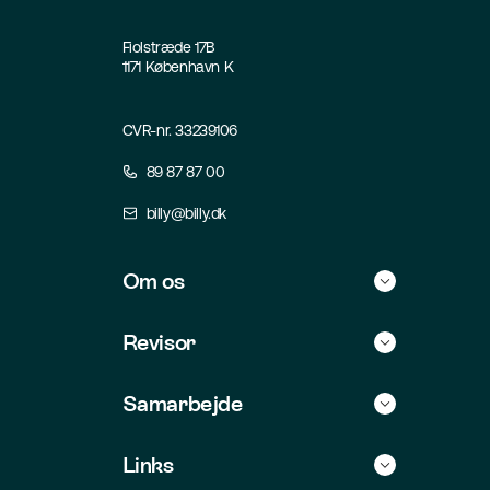
Fiolstræde 17B
1171 København K
CVR-nr. 33239106
89 87 87 00
billy@billy.dk
Om os
Historie
Revisor
Kontakt
Find selv revisor
Samarbejde
Jobs
For revisorer
Integrationer
Links