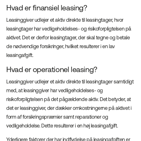
Hvad er finansiel leasing?
Leasinggiver udlejer et aktiv direkte til leasingtager, hvor
leasingtager har vedligeholdelses- og risikoforpligtelsen på
aktivet. Det er derfor leasingtager, der skal tegne og betale
de nødvendige forsikringer, hvilket resulterer i en lav
leasingafgift.
Hvad er operationel leasing?
Leasinggiver udlejer et aktiv direkte til leasingtager samtidigt
med, at leasinggiver har vedligeholdelses- og
risikoforpligtelsen på det pågældende aktiv. Det betyder, at
det er leasinggiver, der dækker omkostningerne på aktivet i
form af forsikringspræmier samt reparationer og
vedligeholdelse. Dette resulterer i en høj leasingafgift.
Yderligere faktorer der har indflydelse på leasingafgiften er