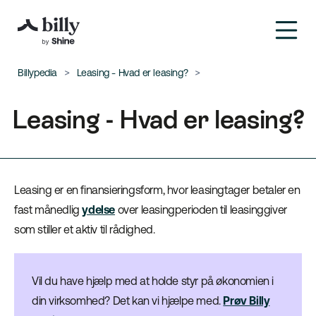
Billypedia
Leasing - Hvad er leasing?
Leasing - Hvad er leasing?
Leasing er en finansieringsform, hvor leasingtager betaler en
fast månedlig
ydelse
over leasingperioden til leasinggiver
som stiller et aktiv til rådighed.
Vil du have hjælp med at holde styr på økonomien i
din virksomhed? Det kan vi hjælpe med.
Prøv Billy