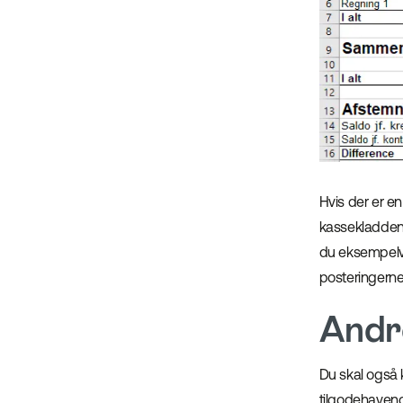
Hvis der er e
kassekladden e
du eksempelvi
posteringerne 
Andr
Du skal også
tilgodehavend