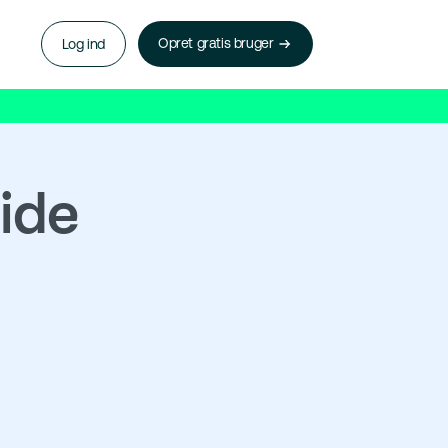
Opret gratis bruger
Log ind
uide