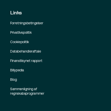
Links
Forretningsbetingelser
Privatlivspolitik
Cookiepolitik
Databehandleraftale
Finanstilsynet rapport
Billypedia
Blog
Sammenligning af
regnskabsprogrammer