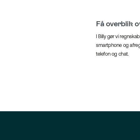
Få overblik 
I Billy gør vi regnsk
smartphone og afregn
telefon og chat.