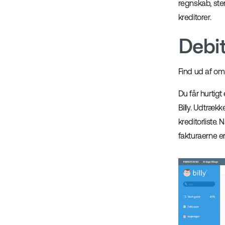
regnskab, ste
kreditorer.
Debit
Find ud af om
Du får hurtig
Billy. Udtrækk
kreditorliste.
fakturaerne er