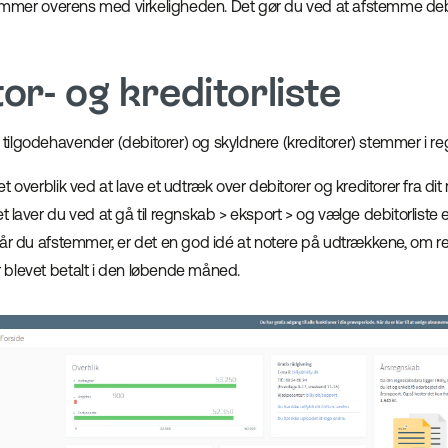
mmer overens med virkeligheden. Det gør du ved at afstemme deb
or- og kreditorliste
 tilgodehavender (debitorer) og skyldnere (kreditorer) stemmer i r
t et overblik ved at lave et udtræk over debitorer og kreditorer fra dit
et laver du ved at gå til regnskab > eksport > og vælge debitorliste e
 Når du afstemmer, er det en god idé at notere på udtrækkene, om 
 blevet betalt i den løbende måned.