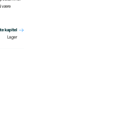
al være
e kapitel
Lager