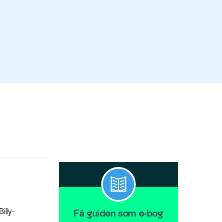
illy-
Få guiden som e-bog