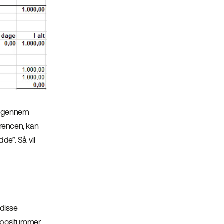
n igennem
ferencen, kan
e”. Så vil
 disse
depositummer