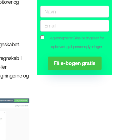
itorer og
Jeg accepterer Billys betingelser for
egnskabet.
opbevaring af personoplysninger
 regnskab i
Få e-bogen gratis
ller
regningerne og