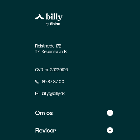
Fiolstræde 17B
1171 København K
CVR-nr. 33239106
89 87 87 00
billy@billy.dk
Om os
Historie
Revisor
Kontakt