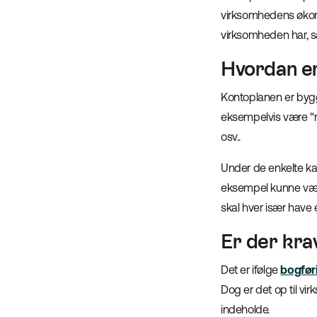
virksomhedens økonom
virksomheden har, s
Hvordan er
Kontoplanen er bygg
eksempelvis være “rej
osv..
Under de enkelte kat
eksempel kunne være “
skal hver især have 
Er der kra
Det er ifølge
bogfør
Dog er det op til v
indeholde.