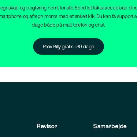
vi regnskab og bogføring nemt for alle. Send let fakturaer, upload dine
artphone og afregn moms med et enkelt klik. Du kan få support a
dage både på mail, telefon og chat.
Prøv Billy gratis i 30 dage
Revisor
Samarbejde