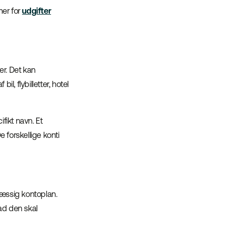
mer for
udgifter
ier. Det kan
l, flybilletter, hotel
fikt navn. Et
e forskellige konti
æssig kontoplan.
ad den skal