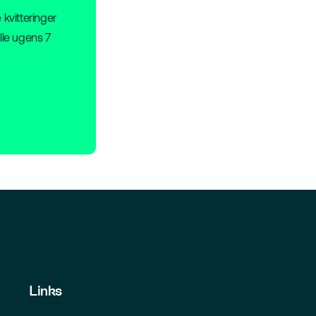
 kvitteringer
lle ugens 7
Links