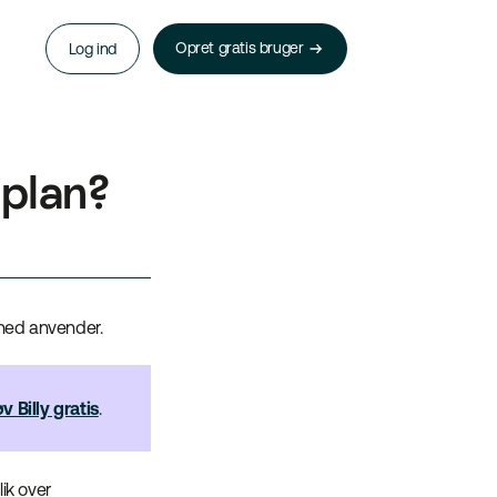
Opret gratis bruger
Log ind
oplan?
mhed anvender.
v Billy gratis
.
lik over