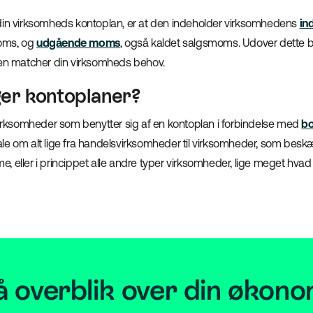
din virksomheds kontoplan, er at den indeholder virksomhedens
in
oms, og
udgående moms
, også kaldet salgsmoms. Udover dette 
den matcher din virksomheds behov.
er kontoplaner?
 virksomheder som benytter sig af en kontoplan i forbindelse med
bo
le om alt lige fra handelsvirksomheder til virksomheder, som besk
 eller i princippet alle andre typer virksomheder, lige meget hvad
å overblik over din økono