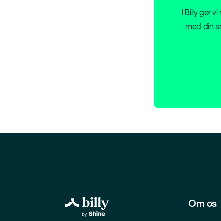
I Billy gør 
med din sm
Om os