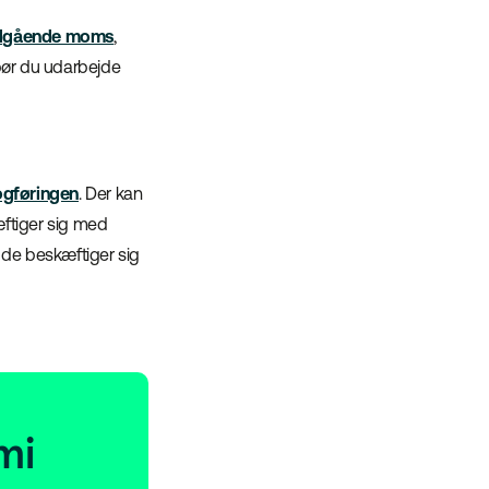
dgående moms
,
bør du udarbejde
gføringen
. Der kan
æftiger sig med
 de beskæftiger sig
mi