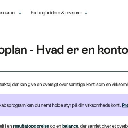
ssourcer
For bogholdere & revisorer
plan - Hvad er en kont
værktøj der kan give en oversigt over samtlige konti som en virkso
kabsprogram kan du nemt holde styr på din virksomheds konti.
Prø
lt i en
resultatopgørelse
og en
balance
, der samlet giver et overb