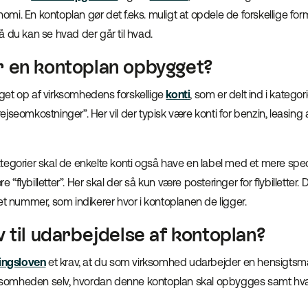
i. En kontoplan gør det f.eks. muligt at opdele de forskellige for
å du kan se hvad der går til hvad.
 en kontoplan opbygget?
et op af virksomhedens forskellige
konti
, som er delt ind i kategor
seomkostninger”. Her vil der typisk være konti for benzin, leasing af bi
egorier skal de enkelte konti også have en label med et mere speci
flybilletter”. Her skal der så kun være posteringer for flybilletter. D
et nummer, som indikerer hvor i kontoplanen de ligger.
v til udarbejdelse af kontoplan?
ingsloven
et krav, at du som virksomhed udarbejder en hensigtsm
irksomheden selv, hvordan denne kontoplan skal opbygges samt hv