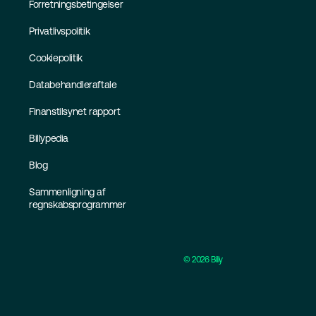
Forretningsbetingelser
Privatlivspolitik
Cookiepolitik
Databehandleraftale
Finanstilsynet rapport
Billypedia
Blog
Sammenligning af
regnskabsprogrammer
©
2026
Billy