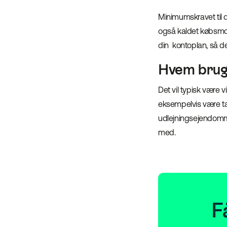
Minimumskravet til 
også kaldet købsm
din kontoplan, så 
Hvem brug
Det vil typisk være
eksempelvis være ta
udlejningsejendomme,
med.
F