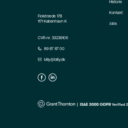
Historie
Kontakt
Fiolstræde 17B
1171 København K
Jobs
CVR-nr. 33239106
89 87 87 00
billy@billy.dk