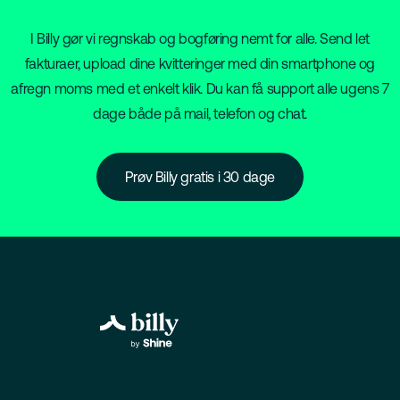
I Billy gør vi regnskab og bogføring nemt for alle. Send let
fakturaer, upload dine kvitteringer med din smartphone og
afregn moms med et enkelt klik. Du kan få support alle ugens 7
dage både på mail, telefon og chat.
Prøv Billy gratis i 30 dage