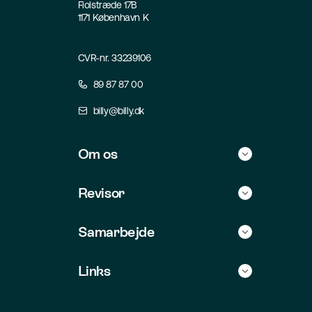
Fiolstræde 17B
1171 København K
CVR-nr. 33239106
89 87 87 00
billy@billy.dk
Om os
Historie
Revisor
Kontakt
Find selv revisor
Samarbejde
Jobs
For revisorer
Integrationer
Links
For udviklere
Forretningsbetingelser