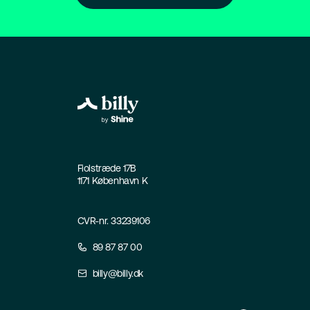
Fiolstræde 17B
1171 København K
CVR-nr. 33239106
89 87 87 00
billy@billy.dk