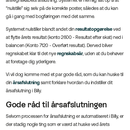
årsregnskabets afslutning. Systemet er nemlig sat op til at
“nulstille” sig selv på de korrekte poster, således at du kan
gå i gang med bogføringen med det samme.
Systemet nulstiller blandt andet din
resultatopgørelse
ved
at flytte årets resultat (konto 2600 - Resultat efter skat) ned i
balancen (Konto 7120 - Overført resultat). Derved bliver
regnskabet klar til det nye
regnskabsår
, uden at du behøver
at foretage dig yderligere.
Vi vil dog komme med et par gode råd, som du kan huske til
din
årsafslutning
samt forklare hvordan du indstiller dit
årsafslutning i Billy.
Gode råd til årsafslutningen
Selvom processen for årsafslutning er automatiseret i Billy, er
der stadig nogle ting som er værd at huske ved årets