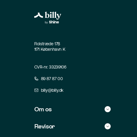
Fiolstræde 17B
1171 København K
CVR-nr. 33239106
89 87 87 00
billy@billy.dk
Om os
Historie
Revisor
Kontakt