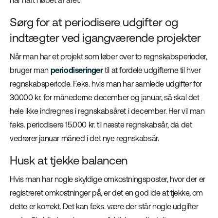
har haft i løbet af året.
Sørg for at periodisere udgifter og
indtægter ved igangværende projekter
Når man har et projekt som løber over to regnskabsperioder,
bruger man
periodiseringer
til at fordele udgifterne til hver
regnskabsperiode. F.eks. hvis man har samlede udgifter for
30.000 kr. for månederne december og januar, så skal det
hele ikke indregnes i regnskabsåret i december. Her vil man
f.eks. periodisere 15.000 kr. til næste regnskabsår, da det
vedrører januar måned i det nye regnskabsår.
Husk at tjekke balancen
Hvis man har nogle skyldige omkostningsposter, hvor der er
registreret omkostninger på, er det en god ide at tjekke, om
dette er korrekt. Det kan f.eks. være der står nogle udgifter