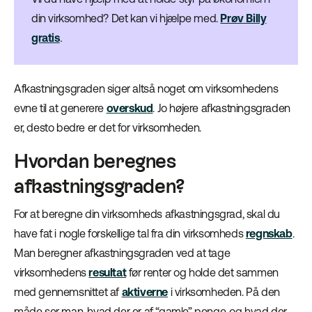
din virksomhed? Det kan vi hjælpe med.
Prøv Billy
gratis
.
Afkastningsgraden siger altså noget om virksomhedens
evne til at generere
overskud
. Jo højere afkastningsgraden
er, desto bedre er det for virksomheden.
Hvordan beregnes
afkastningsgraden?
For at beregne din virksomheds afkastningsgrad, skal du
have fat i nogle forskellige tal fra din virksomheds
regnskab
.
Man beregner afkastningsgraden ved at tage
virksomhedens
resultat
før renter og holde det sammen
med gennemsnittet af
aktiverne
i virksomheden. På den
måde ser man, hvad der er af “gamle” penge, og hvad der