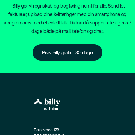
I Billy gør vi regnskab og bogføring nemt for alle. Send let
fakturaer, upload dine kvitteringer med din smartphone og
afregn moms med et enkelt klik. Du kan få support alle ugens 7
dage både på mail, telefon og chat.
Prøv Billy gratis i 30 dage
Fiolstræde 17B