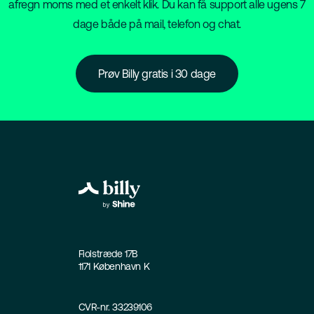
afregn moms med et enkelt klik. Du kan få support alle ugens 7
dage både på mail, telefon og chat.
Prøv Billy gratis i 30 dage
Fiolstræde 17B
1171 København K
CVR-nr. 33239106